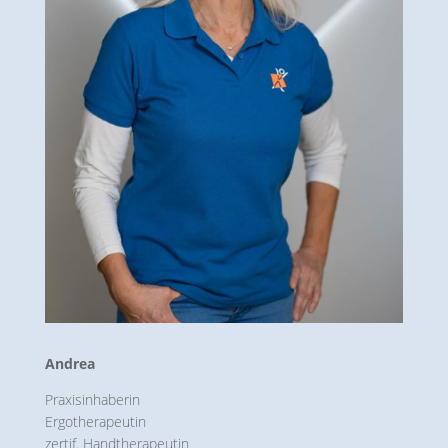
Andrea
Praxisinhaberin
Ergotherapeutin
zertif. Hand­thera­peutin